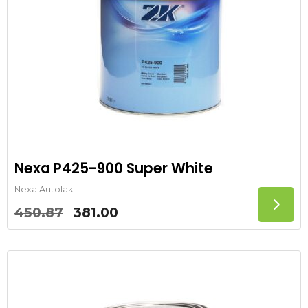
Nexa P425-900 Super White
Nexa Autolak
Oorspronkelijke
Huidige
450.87
381.00
prijs
prijs
was:
is:
450.87.
381.00.