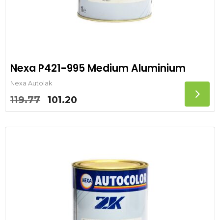
Nexa P421-995 Medium Aluminium
Nexa Autolak
Oorspronkelijke
Huidige
119.77
101.20
prijs
prijs
was:
is:
119.77.
101.20.