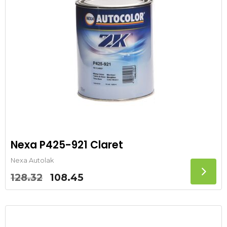
Nexa P425-921 Claret
Nexa Autolak
Oorspronkelijke
Huidige
128.32
108.45
prijs
prijs
was:
is:
128.32.
108.45.