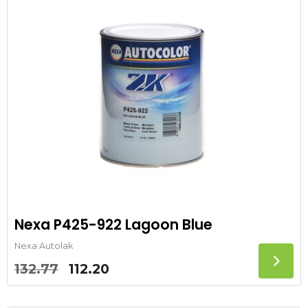
Nexa P425-922 Lagoon Blue
Nexa Autolak
Oorspronkelijke
Huidige
132.77
112.20
prijs
prijs
was:
is: