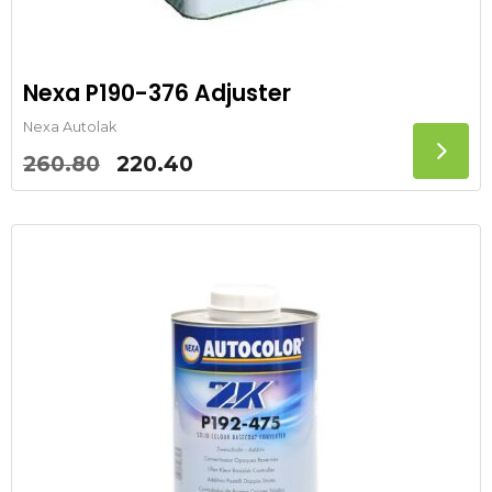
Nexa P190-376 Adjuster
Nexa Autolak
Oorspronkelijke
Huidige
260.80
220.40
prijs
prijs
was:
is:
260.80.
220.40.