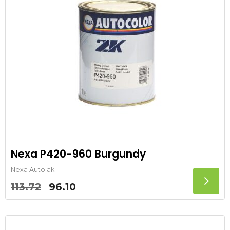
Nexa P420-960 Burgundy
Nexa Autolak
Oorspronkelijke
Huidige
113.72
96.10
prijs
prijs
was:
is:
113.72.
96.10.