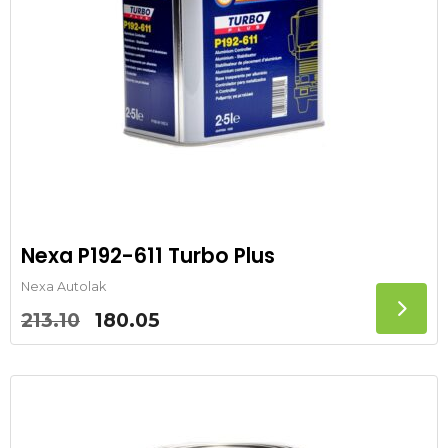
Nexa P192-611 Turbo Plus
Nexa Autolak
Oorspronkelijke
Huidige
213.10
180.05
prijs
prijs
was:
is:
213.10.
180.05.