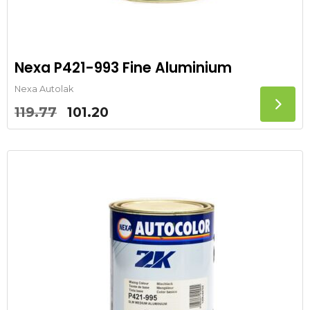
Nexa P421-993 Fine Aluminium
Nexa Autolak
Oorspronkelijke
Huidige
119.77
101.20
prijs
prijs
was:
is:
119.77.
101.20.