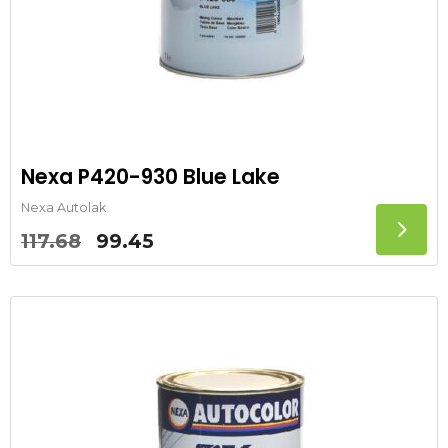
Nexa P420-930 Blue Lake
Nexa Autolak
Oorspronkelijke
Huidige
117.68
99.45
prijs
prijs
was:
is:
117.68.
99.45.