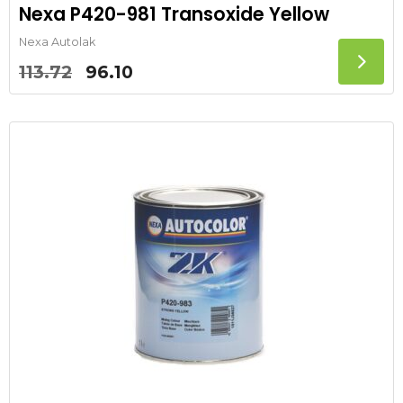
Nexa P420-981 Transoxide Yellow
Nexa Autolak
Oorspronkelijke
Huidige
113.72
96.10
prijs
prijs
was:
is:
113.72.
96.10.