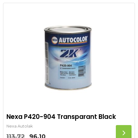
was:
is:
113.72.
96.10.
Nexa P420-904 Transparant Black
Nexa Autolak
Oorspronkelijke
Huidige
113.72
96.10