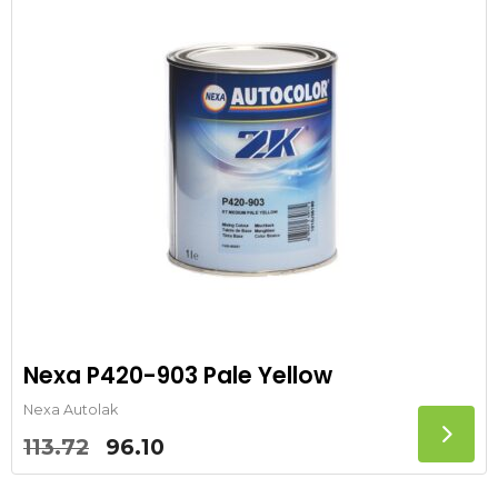
Nexa P420-903 Pale Yellow
Nexa Autolak
Oorspronkelijke
Huidige
113.72
96.10
prijs
prijs