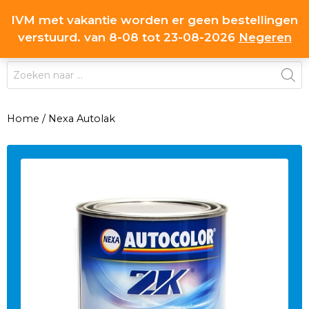
Ga
IVM met vakantie worden er geen bestellingen
0
naar
MENU
verstuurd. van 8-08 tot 23-08-2026
Negeren
de
inhoud
Producten
zoeken
Home
/
Nexa Autolak