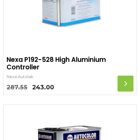
Nexa P192-528 High Aluminium
Controller
Nexa Autolak
Oorspronkelijke
Huidige
287.55
243.00
prijs
prijs
was:
is:
287.55.
243.00.