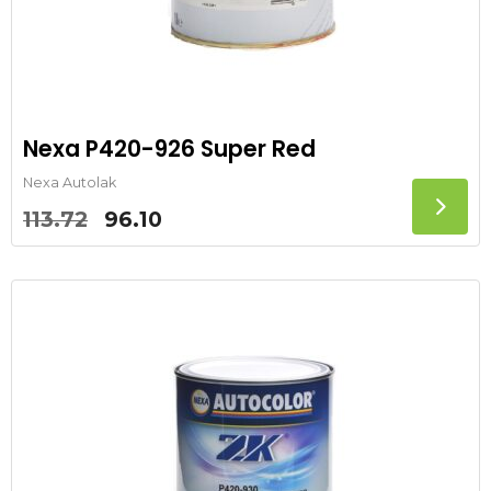
Nexa P420-926 Super Red
Nexa Autolak
Oorspronkelijke
Huidige
113.72
96.10
prijs
prijs
was:
is:
113.72.
96.10.