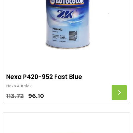
Nexa P420-952 Fast Blue
Nexa Autolak
Oorspronkelijke
Huidige
113.72
96.10
prijs
prijs
was:
is:
113.72.
96.10.