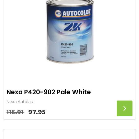
Nexa P420-902 Pale White
Nexa Autolak
Oorspronkelijke
Huidige
115.91
97.95
prijs
prijs
was:
is:
115.91.
97.95.