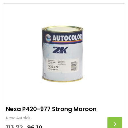
was:
is:
113.72.
96.10.
Nexa P420-977 Strong Maroon
Nexa Autolak
Oorspronkelijke
Huidige
113.72
96.10