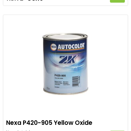
prijs
prijs
was:
is:
113.72.
96.10.
Nexa P420-905 Yellow Oxide