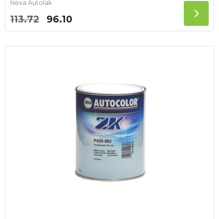
Nexa Autolak
Oorspronkelijke
Huidige
113.72
96.10
prijs
prijs
was:
is:
113.72.
96.10.