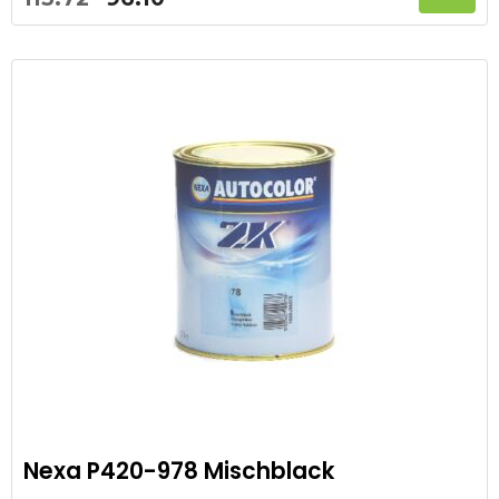
prijs
prijs
was:
is:
113.72.
96.10.
Nexa P420-978 Mischblack