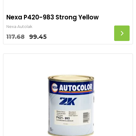
Nexa P420-983 Strong Yellow
Nexa Autolak
Oorspronkelijke
Huidige
117.68
99.45
prijs
prijs
was:
is:
117.68.
99.45.