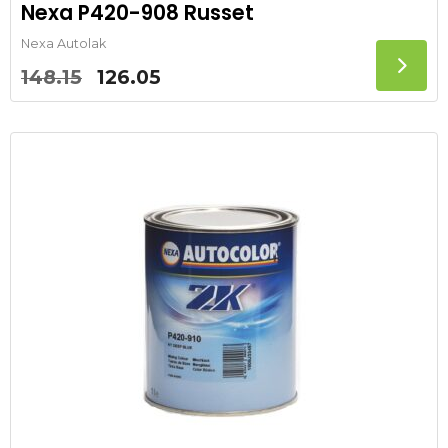
Nexa P420-908 Russet
Nexa Autolak
Oorspronkelijke
Huidige
148.15
126.05
prijs
prijs
was:
is:
148.15.
126.05.