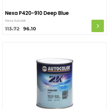
Nexa P420-910 Deep Blue
Nexa Autolak
Oorspronkelijke
Huidige
113.72
96.10
prijs
prijs
was:
is:
113.72.
96.10.