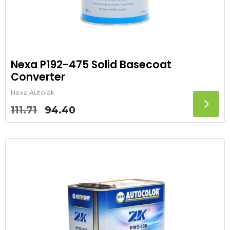
Nexa P192-475 Solid Basecoat
Converter
Nexa Autolak
Oorspronkelijke
Huidige
111.71
94.40
prijs
prijs
was:
is:
111.71.
94.40.