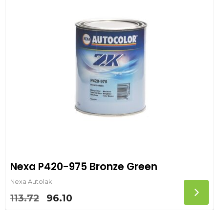
Nexa P420-975 Bronze Green
Nexa Autolak
Oorspronkelijke
Huidige
113.72
96.10
prijs
prijs