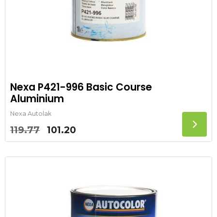
Nexa P421-996 Basic Course
Aluminium
Nexa Autolak
Oorspronkelijke
Huidige
119.77
101.20
prijs
prijs
was:
is:
119.77.
101.20.