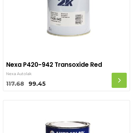
Nexa P420-942 Transoxide Red
Nexa Autolak
Oorspronkelijke
Huidige
117.68
99.45
prijs
prijs
was:
is:
117.68.
99.45.