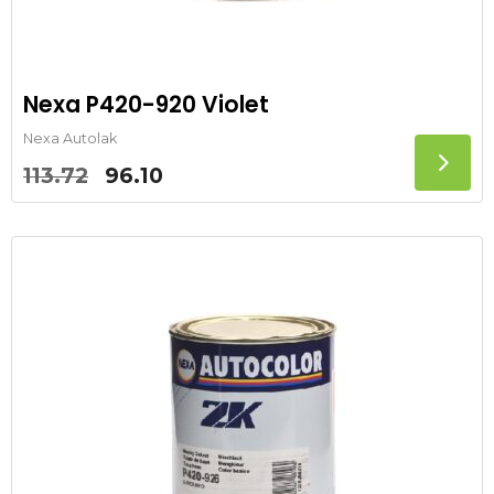
Nexa P420-920 Violet
Nexa Autolak
Oorspronkelijke
Huidige
113.72
96.10
prijs
prijs
was:
is:
113.72.
96.10.