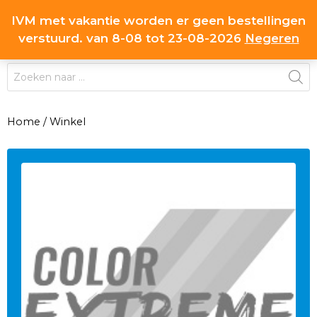
Ga
IVM met vakantie worden er geen bestellingen
0
naar
MENU
verstuurd. van 8-08 tot 23-08-2026
Negeren
de
inhoud
Producten
zoeken
Home
/
Winkel