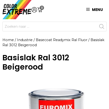
Ga
0
naar
MENU
de
inhoud
Producten
zoeken
Home
/
Industrie
/
Basecoat Readymix Ral Fluor
/
Basislak
Ral 3012 Beigerood
Basislak Ral 3012
Beigerood