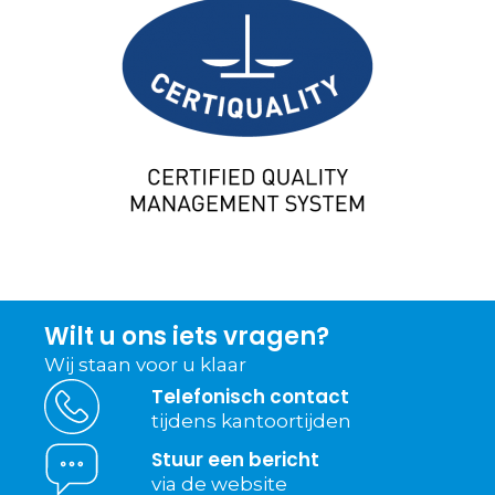
Wilt u ons iets vragen?
Wij staan voor u klaar
Telefonisch contact
tijdens kantoortijden
Stuur een bericht
via de website