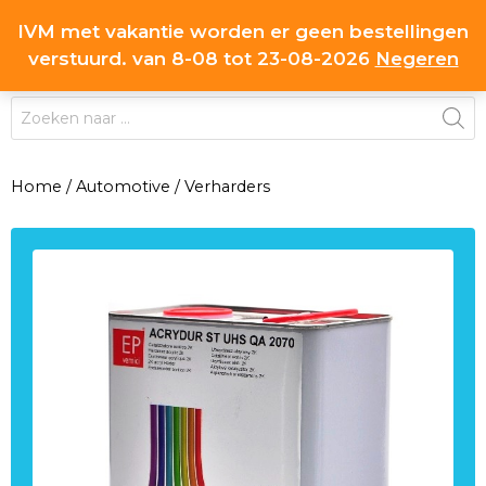
Ga
IVM met vakantie worden er geen bestellingen
0
naar
MENU
verstuurd. van 8-08 tot 23-08-2026
Negeren
de
inhoud
Producten
zoeken
Home
/
Automotive
/
Verharders