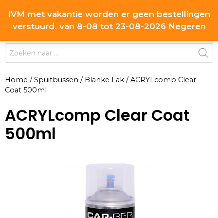
Ga
IVM met vakantie worden er geen bestellingen
0
naar
MENU
verstuurd. van 8-08 tot 23-08-2026
Negeren
de
inhoud
Producten
zoeken
Home
/
Spuitbussen
/
Blanke Lak
/
ACRYLcomp Clear
Coat 500ml
ACRYLcomp Clear Coat
500ml