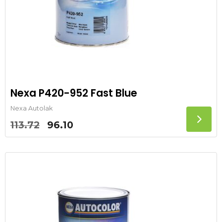
Nexa P420-952 Fast Blue
Nexa Autolak
Oorspronkelijke
Huidige
113.72
96.10
prijs
prijs
was:
is:
113.72.
96.10.