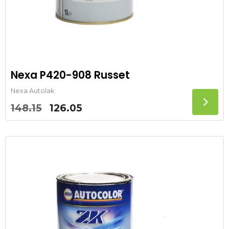
Nexa P420-908 Russet
Nexa Autolak
Oorspronkelijke
Huidige
148.15
126.05
prijs
prijs
was:
is:
148.15.
126.05.