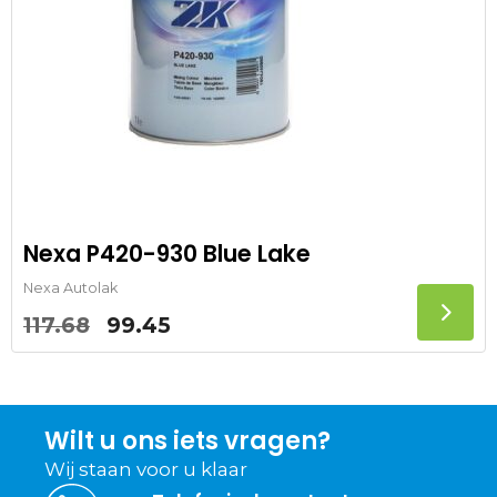
Nexa P420-930 Blue Lake
Nexa Autolak
Oorspronkelijke
Huidige
117.68
99.45
prijs
prijs
was:
is:
117.68.
99.45.
Wilt u ons iets vragen?
Wij staan voor u klaar