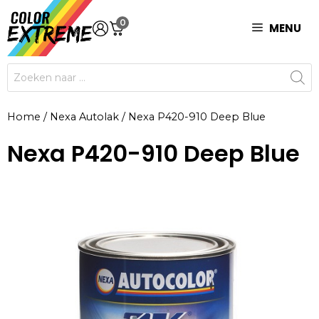
Ga
0
naar
MENU
de
inhoud
Producten
zoeken
Home
/
Nexa Autolak
/
Nexa P420-910 Deep Blue
Nexa P420-910 Deep Blue