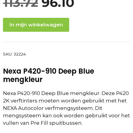
Oorspronkelij
Huidige
113.72
96.10
prijs
prijs
In mijn winkelwagen
was:
is:
113.72.
96.10.
SKU:
32224
Nexa P420-910 Deep Blue
mengkleur
Nexa P420-910 Deep Blue mengkleur.
Deze P420
2K verftinters moeten worden gebruikt met het
NEXA Autocolor verfmengsysteem. Dit
mengsysteem kan ook worden gebruikt voor het
vullen van Pre Fill spuitbussen.