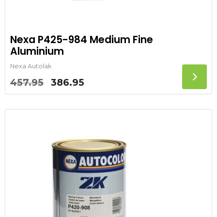
Nexa P425-984 Medium Fine
Aluminium
Nexa Autolak
Oorspronkelijke
Huidige
457.95
386.95
prijs
prijs
was:
is:
457.95.
386.95.