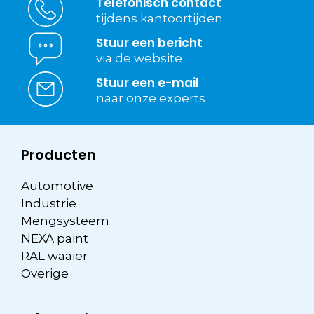
Telefonisch contact
tijdens kantoortijden
Stuur een bericht
via de website
Stuur een e-mail
naar onze experts
Producten
Automotive
Industrie
Mengsysteem
NEXA paint
RAL waaier
Overige