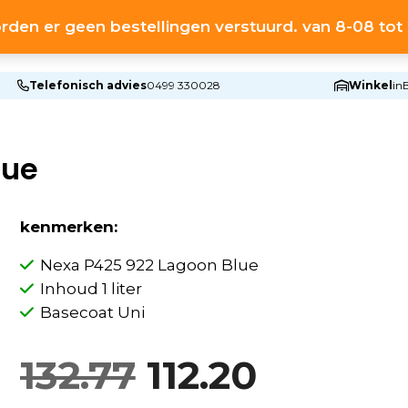
rden er geen bestellingen verstuurd. van 8-08 to
HOME
S
Telefonisch advies
0499 330028
Winkel
in
lue
kenmerken:
Nexa P425 922 Lagoon Blue
Inhoud 1 liter
Basecoat Uni
Oorspronkeli
Huidig
132.77
112.20