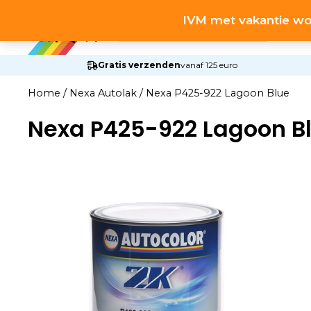
Ga
Producten
IVM met vakantie wo
naar
zoeken
de
inhoud
Gratis verzenden
vanaf 125 euro
Home
/
Nexa Autolak
/
Nexa P425-922 Lagoon Blue
Nexa P425-922 Lagoon B