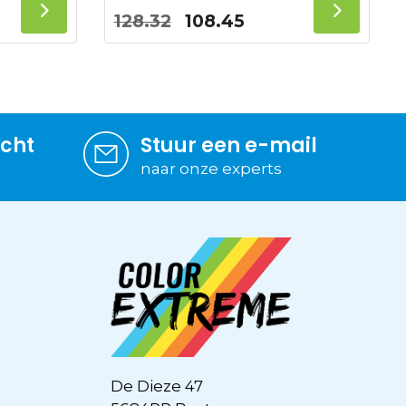
lijke
dige
Oorspronkelijke
Huidige
128.32
108.45
s
prijs
prijs
was:
is:
.70.
128.32.
108.45.
icht
Stuur een e-mail
naar onze experts
De Dieze 47