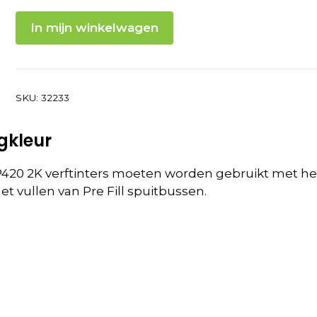
prijs
prijs
In mijn winkelwagen
was:
is:
132.77.
112.20.
SKU:
32233
gkleur
420 2K verftinters moeten worden gebruikt met he
 vullen van Pre Fill spuitbussen.