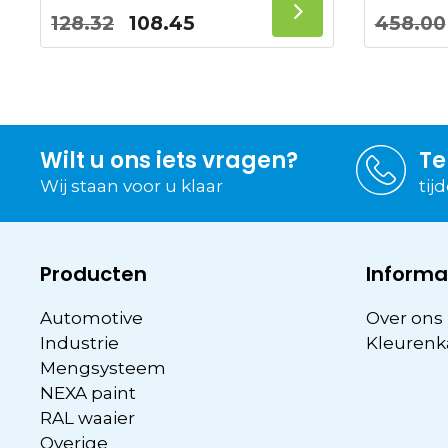
Oorspronkelijke
Huidige
128.32
108.45
458.00
prijs
prijs
was:
is:
128.32.
108.45.
Wilt u ons iets vragen?
Te
Wij staan voor u klaar
tij
Producten
Informa
Automotive
Over ons
Industrie
Kleurenk
Mengsysteem
NEXA paint
RAL waaier
Overige