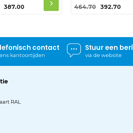
Oorspronkelijke
Huidige
Oorspronke
Hui
387.00
464.70
392.70
prijs
prijs
prijs
prij
was:
is:
was:
is:
458.00.
387.00.
464.70.
392
lefonisch contact
Stuur een ber
dens kantoortijden
via de website
tie
aart RAL