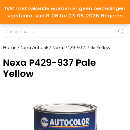
Ga
IVM met vakantie worden er geen bestellingen
0
naar
MENU
verstuurd. van 8-08 tot 23-08-2026
Negeren
de
inhoud
Producten
zoeken
Home
/
Nexa Autolak
/
Nexa P429-937 Pale Yellow
Nexa P429-937 Pale
Yellow