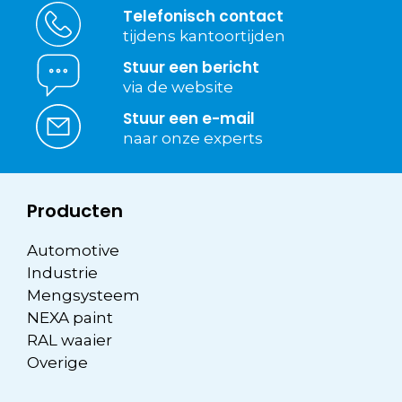
Telefonisch contact
tijdens kantoortijden
Stuur een bericht
via de website
Stuur een e-mail
naar onze experts
Producten
Automotive
Industrie
Mengsysteem
NEXA paint
RAL waaier
Overige