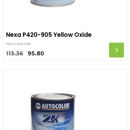
Nexa P420-905 Yellow Oxide
Nexa Autolak
Oorspronkelijke
Huidige
113.36
95.80
prijs
prijs
was:
is:
113.36.
95.80.