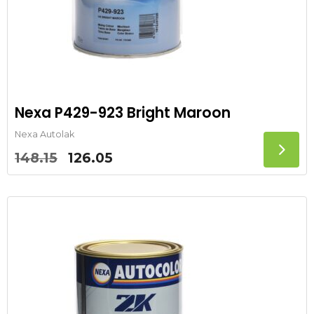
Nexa P429-923 Bright Maroon
Nexa Autolak
Oorspronkelijke
Huidige
148.15
126.05
prijs
prijs
was:
is:
148.15.
126.05.