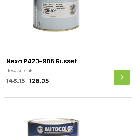
Nexa P420-908 Russet
Nexa Autolak
Oorspronkelijke
Huidige
148.15
126.05
prijs
prijs
was:
is:
148.15.
126.05.