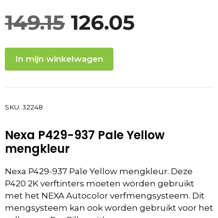
Oorspronkeli
Huidig
149.15
126.05
prijs
prijs
In mijn winkelwagen
was:
is:
149.15.
126.05.
SKU:
32248
Nexa P429-937 Pale Yellow
mengkleur
Nexa P429-937 Pale Yellow mengkleur.
Deze
P420 2K verftinters moeten worden gebruikt
met het NEXA Autocolor verfmengsysteem. Dit
mengsysteem kan ook worden gebruikt voor het