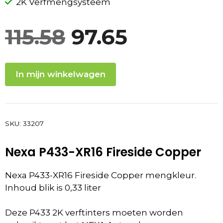
2K Verfmengsysteem
Oorspronkelij
Huidige
115.58
97.65
prijs
prijs
In mijn winkelwagen
was:
is:
115.58.
97.65.
SKU:
33207
Nexa P433-XR16 Fireside Copper
Nexa P433-XR16 Fireside Copper mengkleur.
Inhoud blik is 0,33 liter
Deze P433 2K verftinters moeten worden