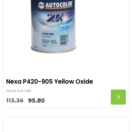
Nexa P420-905 Yellow Oxide
Nexa Autolak
Oorspronkelijke
Huidige
113.36
95.80
prijs
prijs
was:
is:
113.36.
95.80.