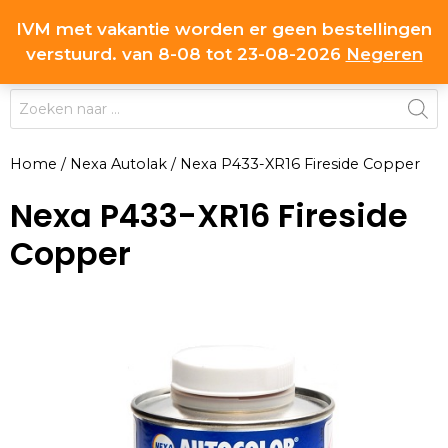
Ga
IVM met vakantie worden er geen bestellingen
0
naar
MENU
verstuurd. van 8-08 tot 23-08-2026
Negeren
de
inhoud
Producten
zoeken
Home
/
Nexa Autolak
/
Nexa P433-XR16 Fireside Copper
Nexa P433-XR16 Fireside
Copper