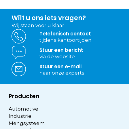
was:
is:
457.95.
386.95.
Wilt u ons iets vragen?
Wij staan voor u klaar
Telefonisch contact
tijdens kantoortijden
Stuur een bericht
via de website
Stuur een e-mail
naar onze experts
Producten
Automotive
Industrie
Mengsysteem