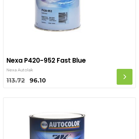
Nexa P420-952 Fast Blue
Nexa Autolak
Oorspronkelijke
Huidige
113.72
96.10
prijs
prijs
was:
is:
113.72.
96.10.