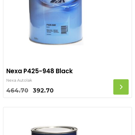
Nexa P425-948 Black
Nexa Autolak
Oorspronkelijke
Huidige
464.70
392.70
prijs
prijs
was:
is:
464.70.
392.70.