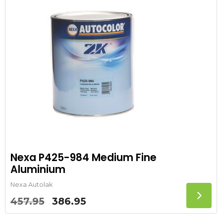
Nexa P425-984 Medium Fine
Aluminium
Nexa Autolak
Oorspronkelijke
Huidige
457.95
386.95
prijs
prijs