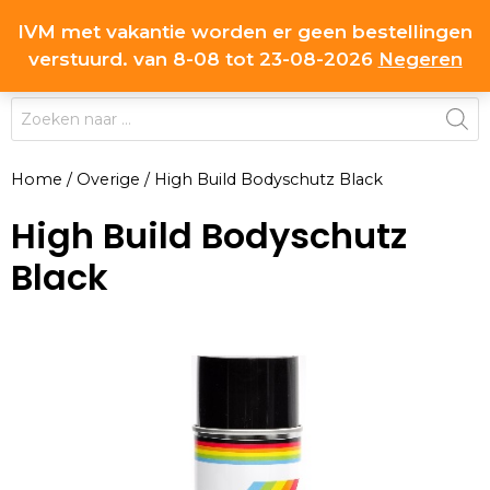
Ga
IVM met vakantie worden er geen bestellingen
0
naar
MENU
verstuurd. van 8-08 tot 23-08-2026
Negeren
de
inhoud
Producten
zoeken
Home
/
Overige
/
High Build Bodyschutz Black
High Build Bodyschutz
Black