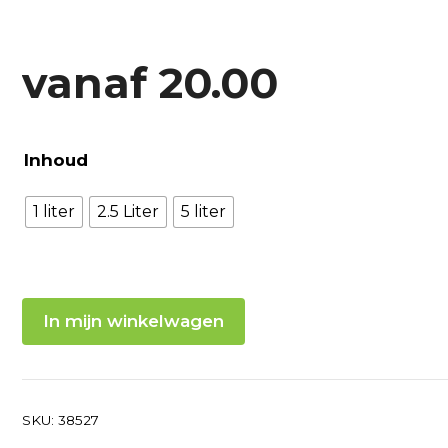
vanaf
20.00
Inhoud
1 liter
2.5 Liter
5 liter
In mijn winkelwagen
SKU:
38527