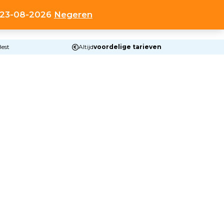
t 23-08-2026
Negeren
0
HOP
OVER ONS
CONTACT
ACCOUNT
Best
Altijd
voordelige tarieven