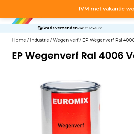
Ga
Producten
IVM met vakantie wo
naar
zoeken
de
inhoud
Gratis verzenden
vanaf 125 euro
Home
/
Industrie
/
Wegen verf
/
EP Wegenverf Ral 4006
EP Wegenverf Ral 4006 V