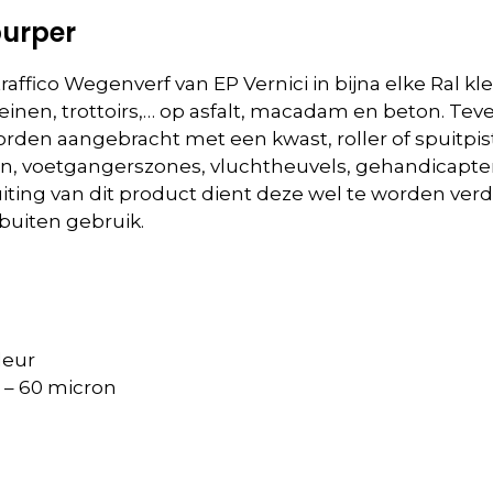
purper
affico Wegenverf van EP Vernici in bijna elke Ral k
inen, trottoirs,… op asfalt, macadam en beton. Tev
en aangebracht met een kwast, roller of spuitpist
den, voetgangerszones, vluchtheuvels, gehandicapt
erspuiting van dit product dient deze wel te worden 
buiten gebruik.
leur
 – 60 micron