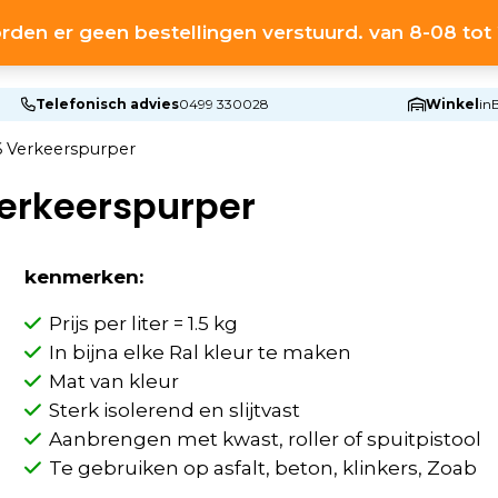
rden er geen bestellingen verstuurd. van 8-08 to
HOME
S
Telefonisch advies
0499 330028
Winkel
in
 Verkeerspurper
erkeerspurper
kenmerken:
Prijs per liter = 1.5 kg
In bijna elke Ral kleur te maken
Mat van kleur
Sterk isolerend en slijtvast
Aanbrengen met kwast, roller of spuitpistool
Te gebruiken op asfalt, beton, klinkers, Zoab