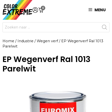
Ga
0
naar
MENU
de
inhoud
Producten
zoeken
Home
/
Industrie
/
Wegen verf
/
EP Wegenverf Ral 1013
Parelwit
EP Wegenverf Ral 1013
Parelwit