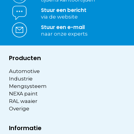
Stuur een bericht
via de website
Stuur een e-mail
naar onze experts
Producten
Automotive
Industrie
Mengsysteem
NEXA paint
RAL waaier
Overige
Informatie