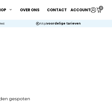
0
HOP
OVER ONS
CONTACT
ACCOUNT
Best
Altijd
voordelige tarieven
orden gespoten