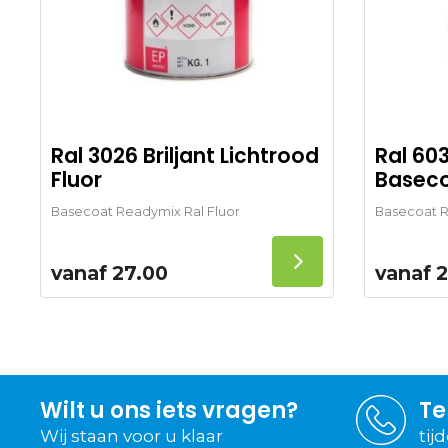
Ral 3026 Briljant Lichtrood
Ral 60
Fluor
Basec
Basecoat Readymix Ral Fluor
Basecoat R
vanaf
27.00
vanaf
2
Wilt u ons iets vragen?
Te
Wij staan voor u klaar
tij