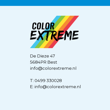
De Dieze 47
5684PR Best
info@colorextreme.nl
T:
0499 330028
E:
info@colorextreme.nl