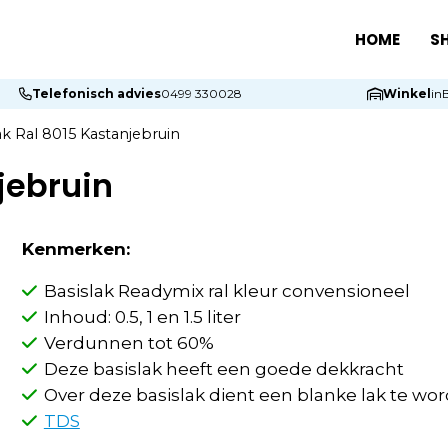
HOME
S
Telefonisch advies
0499 330028
Winkel
in
ak Ral 8015 Kastanjebruin
jebruin
Kenmerken:
Basislak Readymix ral kleur convensioneel
Inhoud: 0.5, 1 en 1.5 liter
Verdunnen tot 60%
Deze basislak heeft een goede dekkracht
Over deze basislak dient een blanke lak te w
TDS