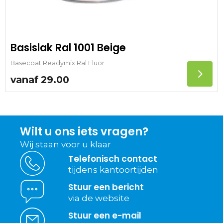
Basislak Ral 1001 Beige
Basecoat Readymix Ral Fluor
vanaf
29.00
Wilt u ons iets vragen?
Wij staan voor u klaar
Telefonisch contact
tijdens kantoortijden
Stuur een bericht
via de website
Stuur een e-mail