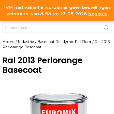
Ga
IVM met vakantie worden er geen bestellingen
0
naar
MENU
verstuurd. van 8-08 tot 23-08-2026
Negeren
de
inhoud
Producten
zoeken
Home
/
Industrie
/
Basecoat Readymix Ral Fluor
/
Ral 2013
Perlorange Basecoat
Ral 2013 Perlorange
Basecoat