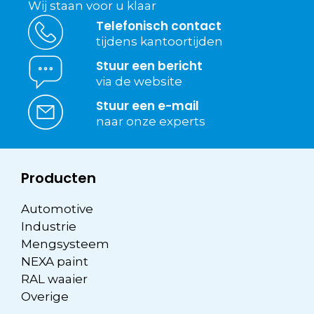
Wij staan voor u klaar
Telefonisch contact
tijdens kantoortijden
Stuur een bericht
via de website
Stuur een e-mail
naar onze experts
Producten
Automotive
Industrie
Mengsysteem
NEXA paint
RAL waaier
Overige