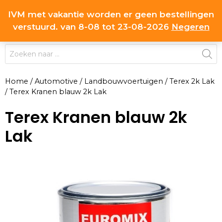
Ga
IVM met vakantie worden er geen bestellingen
0
naar
MENU
verstuurd. van 8-08 tot 23-08-2026
Negeren
de
inhoud
Producten
zoeken
Home
/
Automotive
/
Landbouwvoertuigen
/
Terex 2k Lak
/
Terex Kranen blauw 2k Lak
Terex Kranen blauw 2k
Lak