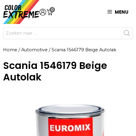
Ga
0
naar
MENU
de
inhoud
Producten
zoeken
Home
/
Automotive
/
Scania 1546179 Beige Autolak
Scania 1546179 Beige
Autolak