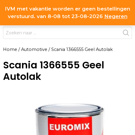
Ga
IVM met vakantie worden er geen bestellingen
0
naar
MENU
verstuurd. van 8-08 tot 23-08-2026
Negeren
de
inhoud
Producten
zoeken
Home
/
Automotive
/
Scania 1366555 Geel Autolak
Scania 1366555 Geel
Autolak