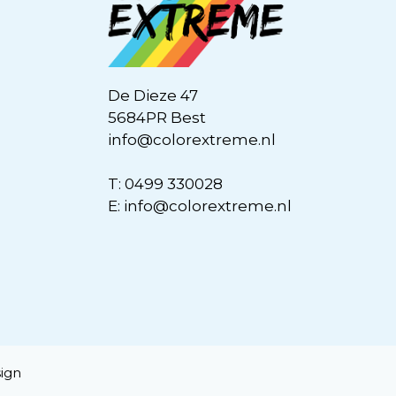
De Dieze 47
5684PR Best
info@colorextreme.nl
T:
0499 330028
E:
info@colorextreme.nl
ign