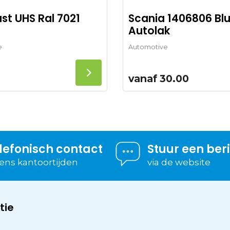
Fast UHS Ral 7021
Scania 1406806 Bl
Autolak
e
Automotive
vanaf
30.00
lefonisch contact
Stuur een ber
dens kantoortijden
via de website
tie