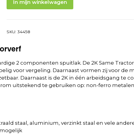
In mijn winkelwagen
SKU:
34458
orverf
rdige 2 componenten spuitlak. De 2K Same Tractorla
evoelig voor vergeling. Daarnaast vormen zij voor 
nzetbaar. Daarnaast is de 2K in één arbeidsgang te c
aarom uitstekend te gebruiken op: non-ferro metalen,
traald staal, aluminium, verzinkt staal en vele and
 mogelijk