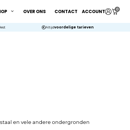
0
HOP
OVER ONS
CONTACT
ACCOUNT
Best
Altijd
voordelige tarieven
t staal en vele andere ondergronden