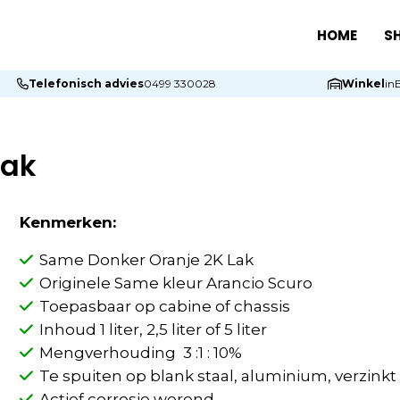
HOME
S
Telefonisch advies
0499 330028
Winkel
in
Lak
Kenmerken:
Same Donker Oranje 2K Lak
Originele Same kleur Arancio Scuro
Toepasbaar op cabine of chassis
Inhoud 1 liter, 2,5 liter of 5 liter
Mengverhouding 3 :1 : 10%
Te spuiten op blank staal, aluminium, verzink
Actief corrosie werend