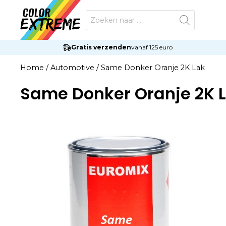
Ga
Producten
naar
zoeken
de
inhoud
Gratis verzenden
vanaf 125 euro
Home
/
Automotive
/
Same Donker Oranje 2K Lak
Same Donker Oranje 2K 