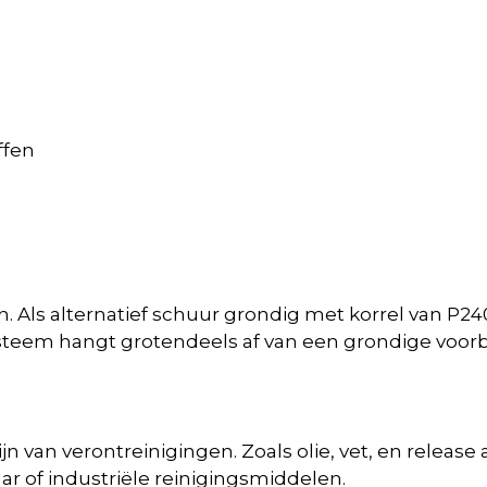
ffen
n. Als alternatief schuur grondig met korrel van P2
steem hangt grotendeels af van een grondige voorb
ijn van verontreinigingen. Zoals olie, vet, en rele
ar of industriële reinigingsmiddelen.