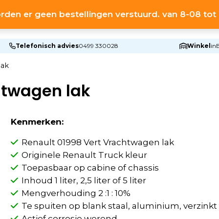
rden er geen bestellingen verstuurd. van 8-08 to
HOME
S
Telefonisch advies
0499 330028
Winkel
in
lak
htwagen lak
Kenmerken:
Renault 01998 Vert Vrachtwagen lak
Originele Renault Truck kleur
Toepasbaar op cabine of chassis
Inhoud 1 liter, 2,5 liter of 5 liter
Mengverhouding 2 :1 : 10%
Te spuiten op blank staal, aluminium, verzink
Actief corrosie werend