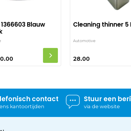
 1366603 Blauw
Cleaning thinner 5 
k
e
Automotive
0.00
28.00
lefonisch contact
Stuur een ber
dens kantoortijden
via de website