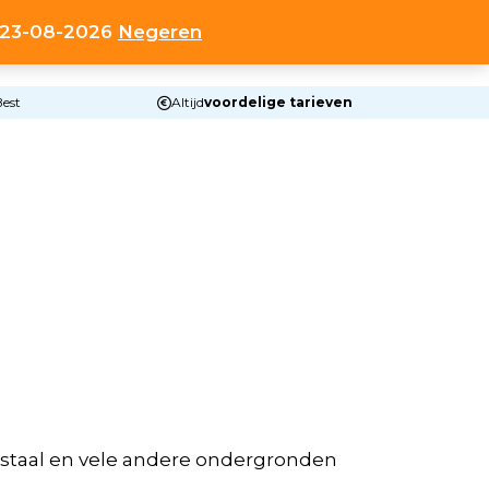
t 23-08-2026
Negeren
0
HOP
OVER ONS
CONTACT
ACCOUNT
Best
Altijd
voordelige tarieven
t staal en vele andere ondergronden