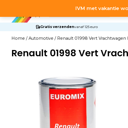
Ga
Producten
IVM met vakantie wo
naar
zoeken
de
inhoud
Gratis verzenden
vanaf 125 euro
Home
/
Automotive
/
Renault 01998 Vert Vrachtwagen 
Renault 01998 Vert Vrac