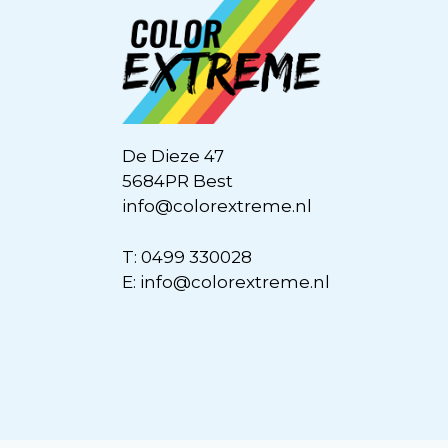
De Dieze 47
5684PR Best
info@colorextreme.nl
T:
0499 330028
E:
info@colorextreme.nl