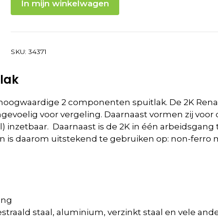
In mijn winkelwagen
SKU:
34371
lak
 hoogwaardige 2 componenten spuitlak. De 2K Renaul
 ongevoelig voor vergeling. Daarnaast vormen zij v
l) inzetbaar. Daarnaast is de 2K in één arbeidsgang 
en is daarom uitstekend te gebruiken op: non-ferro m
ing
estraald staal, aluminium, verzinkt staal en vele a