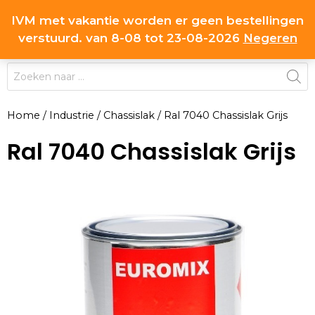
Ga
IVM met vakantie worden er geen bestellingen
0
naar
MENU
verstuurd. van 8-08 tot 23-08-2026
Negeren
de
inhoud
Producten
zoeken
Home
/
Industrie
/
Chassislak
/
Ral 7040 Chassislak Grijs
Ral 7040 Chassislak Grijs