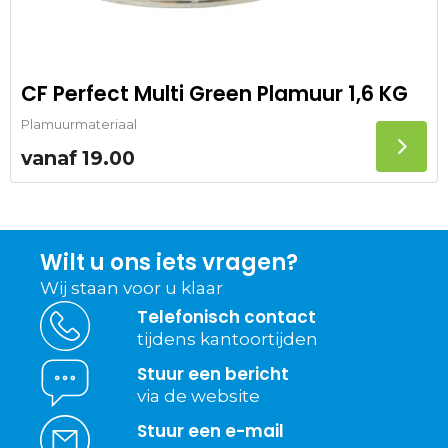
CF Perfect Multi Green Plamuur 1,6 KG
Plamuurmateriaal
vanaf
19.00
Wilt u ons iets vragen?
Wij staan voor u klaar
Telefonisch contact
tijdens kantoortijden
Stuur een bericht
via de website
Stuur een e-mail