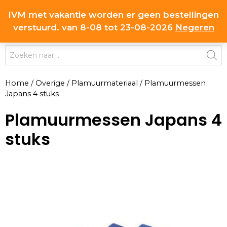
Ga
IVM met vakantie worden er geen bestellingen
0
naar
MENU
verstuurd. van 8-08 tot 23-08-2026
Negeren
de
inhoud
Producten
zoeken
Home
/
Overige
/
Plamuurmateriaal
/
Plamuurmessen
Japans 4 stuks
Plamuurmessen Japans 4
stuks