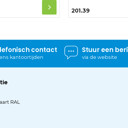
201.39
lefonisch contact
Stuur een ber
dens kantoortijden
via de website
tie
aart RAL