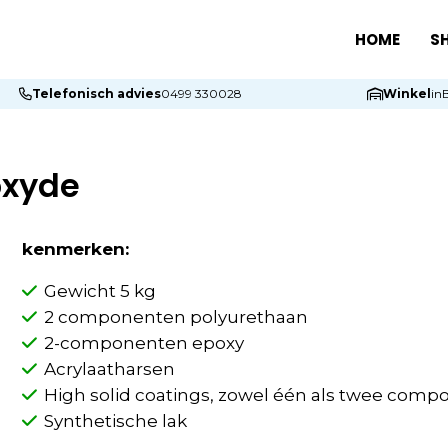
HOME
S
Telefonisch advies
0499 330028
Winkel
in
e
oxyde
kenmerken:
Gewicht 5 kg
2 componenten polyurethaan
2-componenten epoxy
Acrylaatharsen
High solid coatings, zowel één als twee comp
Synthetische lak