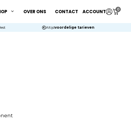
0
HOP
OVER ONS
CONTACT
ACCOUNT
Best
Altijd
voordelige tarieven
onent