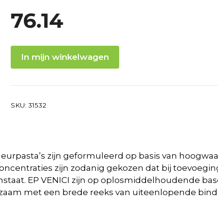
76.14
In mijn winkelwagen
SKU:
31532
leurpasta’s zijn geformuleerd op basis van hoogw
oncentraties zijn zodanig gekozen dat bij toevoeg
taat. EP VENICI zijn op oplosmiddelhoudende bases.
agzaam met een brede reeks van uiteenlopende bindm