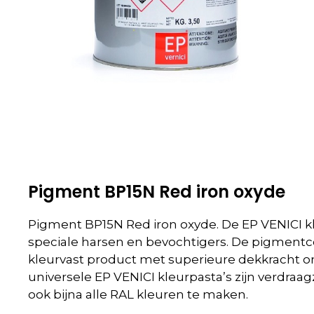
Pigment BP15N Red iron oxyde
Pigment BP15N Red iron oxyde. De EP VENICI k
speciale harsen en bevochtigers. De pigmentc
kleurvast product met superieure dekkracht ons
universele EP VENICI kleurpasta’s zijn verdra
ook bijna alle RAL kleuren te maken.