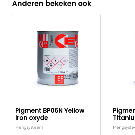
Anderen bekeken ook
Pigment BP06N Yellow
Pigmen
iron oxyde
Titani
Mengsysteem
Mengsyst