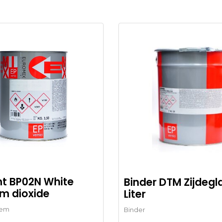
t BP02N White
Binder DTM Zijdegla
um dioxide
Liter
eem
Binder