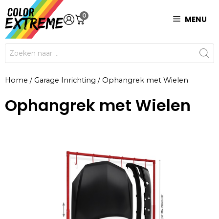
Ga
0
naar
MENU
de
inhoud
Producten
zoeken
Home
/
Garage Inrichting
/
Ophangrek met Wielen
Ophangrek met Wielen