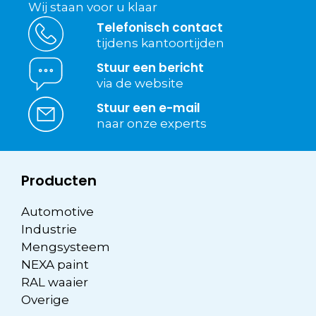
Wij staan voor u klaar
Telefonisch contact
tijdens kantoortijden
Stuur een bericht
via de website
Stuur een e-mail
naar onze experts
Producten
Automotive
Industrie
Mengsysteem
NEXA paint
RAL waaier
Overige