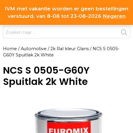
Ga
IVM met vakantie worden er geen bestellingen
0
naar
MENU
verstuurd. van 8-08 tot 23-08-2026
Negeren
de
inhoud
Producten
zoeken
Home
/
Automotive
/
2k Ral kleur Glans
/
NCS S 0505-
G60Y Spuitlak 2k White
NCS S 0505-G60Y
Spuitlak 2k White