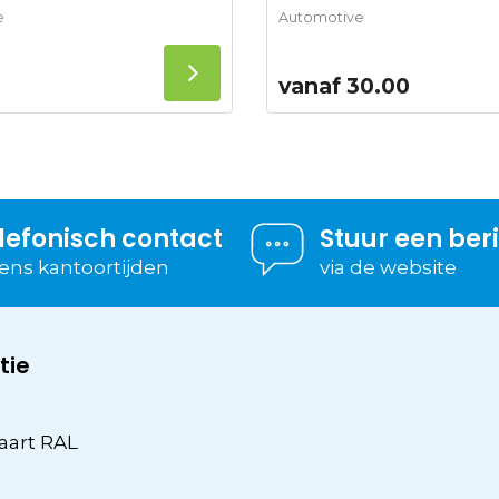
e
Automotive
vanaf
30.00
lefonisch contact
Stuur een ber
dens kantoortijden
via de website
tie
aart RAL