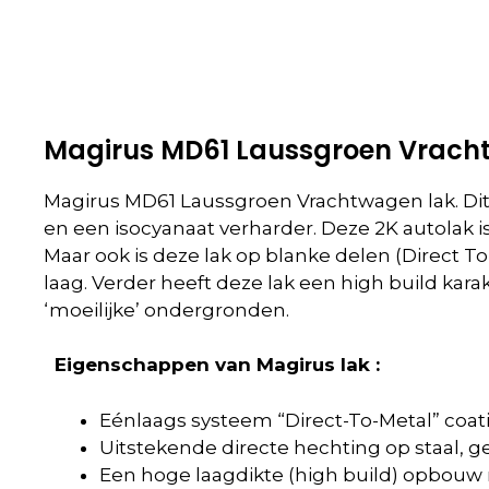
Magirus MD61 Laussgroen Vrach
Magirus MD61 Laussgroen Vrachtwagen lak. Dit 
en een isocyanaat verharder. Deze 2K autolak
Maar ook is deze lak op blanke delen (Direct T
laag. Verder heeft deze lak een high build kar
‘moeilijke’ ondergronden.
Eigenschappen van Magirus lak :
Eénlaags systeem “Direct-To-Metal” coat
Uitstekende directe hechting op staal, g
Een hoge laagdikte (high build) opbouw