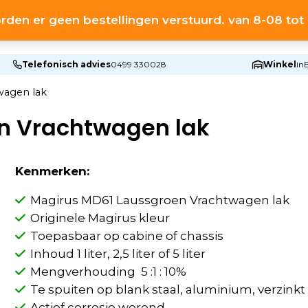
rden er geen bestellingen verstuurd. van 8-08 to
HOME
S
Telefonisch advies
0499 330028
Winkel
in
wagen lak
n Vrachtwagen lak
Kenmerken:
Magirus MD61 Laussgroen Vrachtwagen lak
Originele Magirus kleur
Toepasbaar op cabine of chassis
Inhoud 1 liter, 2,5 liter of 5 liter
Mengverhouding 5 :1 : 10%
Te spuiten op blank staal, aluminium, verzink
Actief corrosie werend