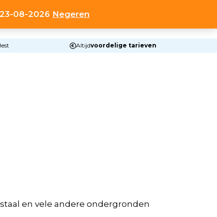
t 23-08-2026
Negeren
0
HOP
OVER ONS
CONTACT
ACCOUNT
Best
Altijd
voordelige tarieven
t staal en vele andere ondergronden