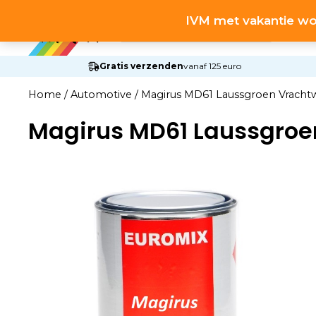
Ga
Producten
IVM met vakantie wo
naar
zoeken
de
inhoud
Gratis verzenden
vanaf 125 euro
Home
/
Automotive
/
Magirus MD61 Laussgroen Vracht
Magirus MD61 Laussgroe