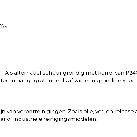
ffen
n. Als alternatief schuur grondig met korrel van P2
steem hangt grotendeels af van een grondige voorb
ijn van verontreinigingen. Zoals olie, vet, en rele
ar of industriële reinigingsmiddelen.