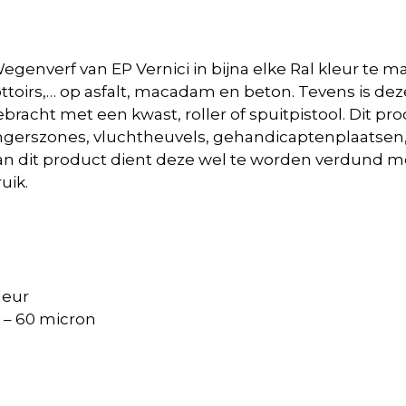
 Wegenverf van EP Vernici in bijna elke Ral kleur te 
ttoirs,… op asfalt, macadam en beton. Tevens is de
cht met een kwast, roller of spuitpistool. Dit pro
ngerszones, vluchtheuvels, gehandicaptenplaatsen,
ing van dit product dient deze wel te worden verdund
uik.
leur
 – 60 micron