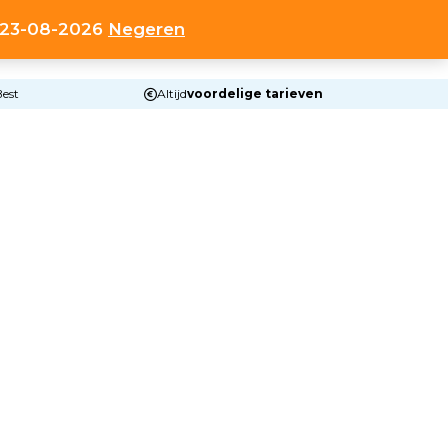
t 23-08-2026
Negeren
0
HOP
OVER ONS
CONTACT
ACCOUNT
Best
Altijd
voordelige tarieven