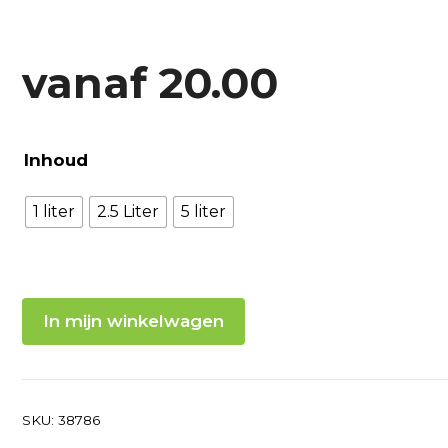
vanaf
20.00
Inhoud
1 liter
2.5 Liter
5 liter
In mijn winkelwagen
SKU:
38786