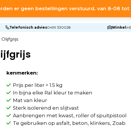
rden er geen bestellingen verstuurd. van 8-08 to
HOME
S
Telefonisch advies
0499 330028
Winkel
in
lijfgrijs
jfgrijs
kenmerken:
Prijs per liter = 1.5 kg
In bijna elke Ral kleur te maken
Mat van kleur
Sterk isolerend en slijtvast
Aanbrengen met kwast, roller of spuitpistool
Te gebruiken op asfalt, beton, klinkers, Zoab