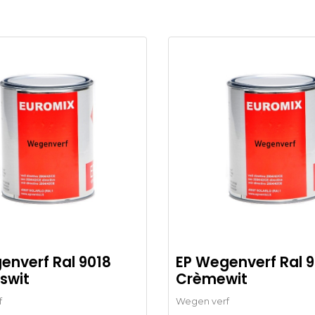
enverf Ral 9018
EP Wegenverf Ral 9
swit
Crèmewit
f
Wegen verf