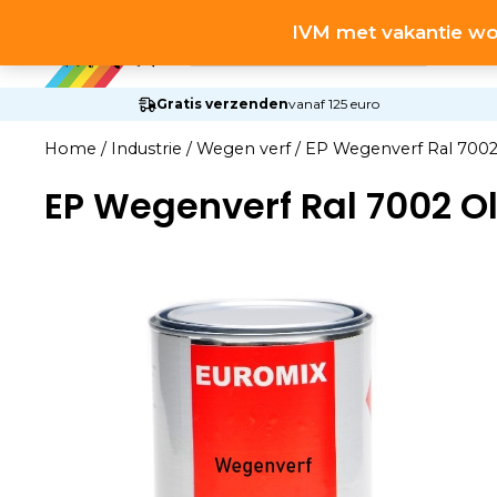
Ga
Producten
IVM met vakantie wo
naar
zoeken
de
inhoud
Gratis verzenden
vanaf 125 euro
Home
/
Industrie
/
Wegen verf
/
EP Wegenverf Ral 7002 O
EP Wegenverf Ral 7002 Oli