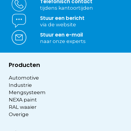
Telefonisch contact
tijdens kantoortijden
Stuur een bericht
via de website
Stuur een e-mail
naar onze experts
Producten
Automotive
Industrie
Mengsysteem
NEXA paint
RAL waaier
Overige