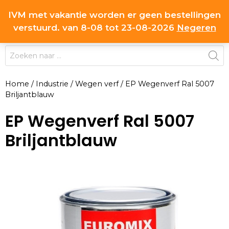
Ga
IVM met vakantie worden er geen bestellingen
0
naar
MENU
verstuurd. van 8-08 tot 23-08-2026
Negeren
de
inhoud
Producten
zoeken
Home
/
Industrie
/
Wegen verf
/
EP Wegenverf Ral 5007
Briljantblauw
EP Wegenverf Ral 5007
Briljantblauw