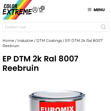
Ga
0
naar
MENU
de
inhoud
Producten
zoeken
Home
/
Industrie
/
DTM Coatings
/
EP DTM 2k Ral 8007
Reebruin
EP DTM 2k Ral 8007
Reebruin