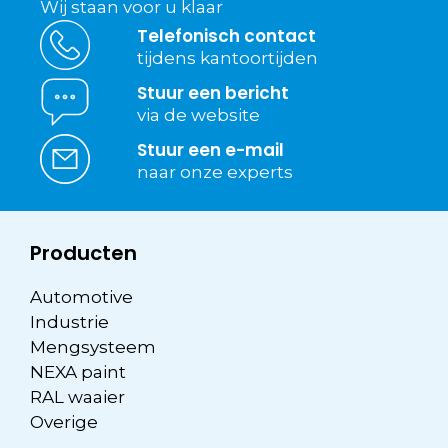
Wij staan voor u klaar
Telefonisch contact
tijdens kantoortijden
Stuur een bericht
via de website
Stuur een e-mail
naar onze experts
Producten
Automotive
Industrie
Mengsysteem
NEXA paint
RAL waaier
Overige