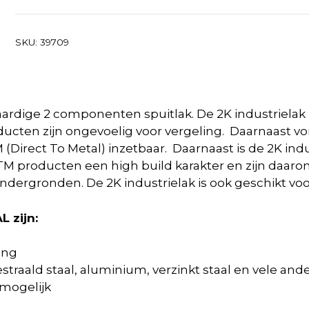
SKU:
39709
rdige 2 componenten spuitlak. De 2K industrielak E
ducten zijn ongevoelig voor vergeling. Daarnaast v
Direct To Metal) inzetbaar. Daarnaast is de 2K ind
TM producten een high build karakter en zijn daaro
ndergronden. De 2K industrielak is ook geschikt voor
 zijn:
ing
estraald staal, aluminium, verzinkt staal en vele a
 mogelijk