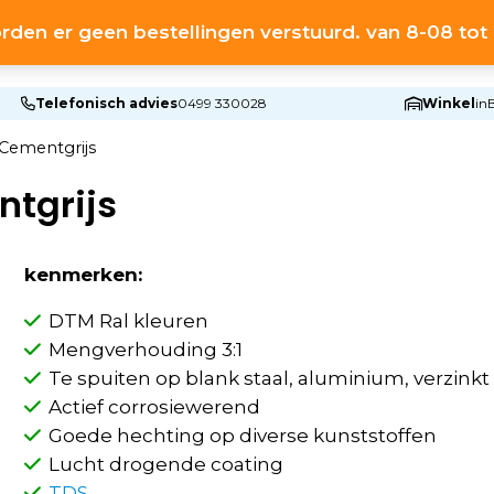
rden er geen bestellingen verstuurd. van 8-08 to
HOME
S
Telefonisch advies
0499 330028
Winkel
in
Cementgrijs
ntgrijs
kenmerken:
DTM Ral kleuren
Mengverhouding 3:1
Te spuiten op blank staal, aluminium, verzink
Actief corrosiewerend
Goede hechting op diverse kunststoffen
Lucht drogende coating
TDS