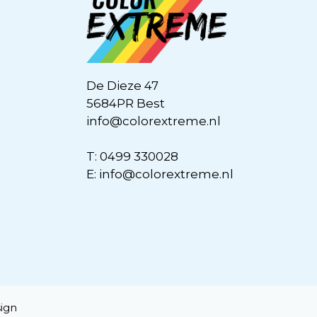
De Dieze 47
5684PR Best
info@colorextreme.nl
T:
0499 330028
E:
info@colorextreme.nl
ign