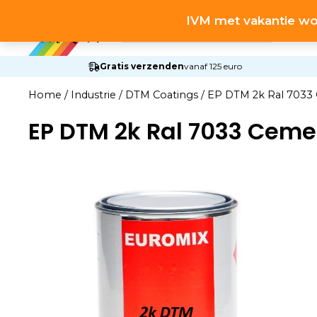
Ga
Producten
IVM met vakantie wo
naar
zoeken
de
inhoud
Gratis verzenden
vanaf 125 euro
Home
/
Industrie
/
DTM Coatings
/
EP DTM 2k Ral 7033 
EP DTM 2k Ral 7033 Ceme