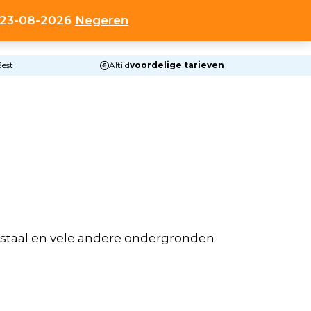
t 23-08-2026
Negeren
0
HOP
OVER ONS
CONTACT
ACCOUNT
Best
Altijd
voordelige tarieven
t staal en vele andere ondergronden