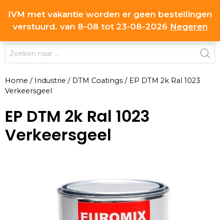
Ga
IVM met vakantie worden er geen bestellingen
0
naar
MENU
verstuurd. van 8-08 tot 23-08-2026
Negeren
de
inhoud
Producten
zoeken
Home
/
Industrie
/
DTM Coatings
/
EP DTM 2k Ral 1023
Verkeersgeel
EP DTM 2k Ral 1023
Verkeersgeel