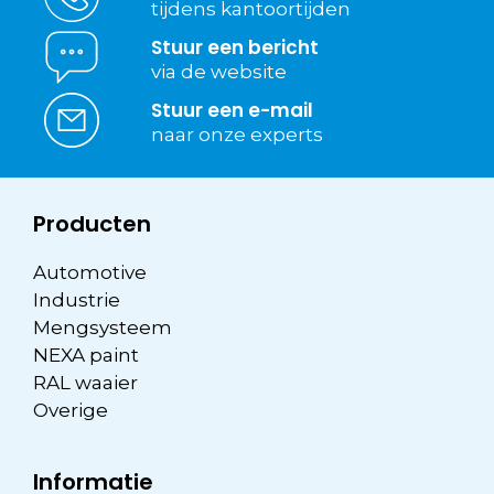
tijdens kantoortijden
Stuur een bericht
via de website
Stuur een e-mail
naar onze experts
Producten
Automotive
Industrie
Mengsysteem
NEXA paint
RAL waaier
Overige
Informatie