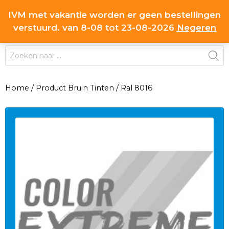
Ga
IVM met vakantie worden er geen bestellingen
0
naar
MENU
verstuurd. van 8-08 tot 23-08-2026
Negeren
de
inhoud
Producten
zoeken
Home
/
Product Bruin Tinten
/
Ral 8016