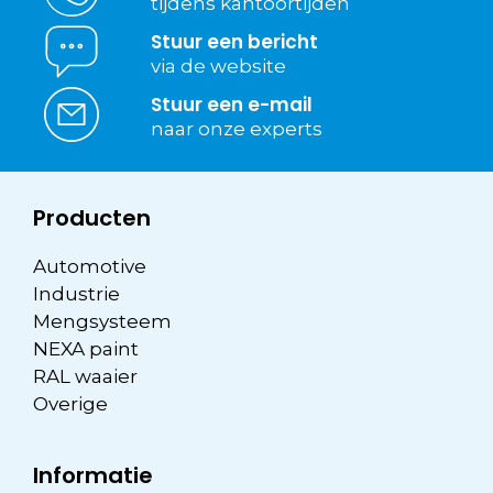
tijdens kantoortijden
Stuur een bericht
via de website
Stuur een e-mail
naar onze experts
Producten
Automotive
Industrie
Mengsysteem
NEXA paint
RAL waaier
Overige
Informatie