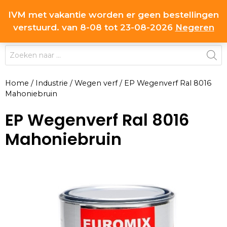
Ga
IVM met vakantie worden er geen bestellingen
0
naar
MENU
verstuurd. van 8-08 tot 23-08-2026
Negeren
de
inhoud
Producten
zoeken
Home
/
Industrie
/
Wegen verf
/
EP Wegenverf Ral 8016
Mahoniebruin
EP Wegenverf Ral 8016
Mahoniebruin