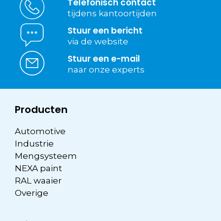
Telefonisch contact
tijdens kantoortijden
Stuur een bericht
via de website
Stuur een e-mail
naar onze experts
Producten
Automotive
Industrie
Mengsysteem
NEXA paint
RAL waaier
Overige