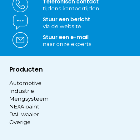
Telefonisch contact
tijdens kantoortijden
Stuur een bericht
via de website
Stuur een e-mail
naar onze experts
Producten
Automotive
Industrie
Mengsysteem
NEXA paint
RAL waaier
Overige