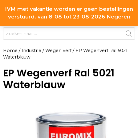
Ga
IVM met vakantie worden er geen bestellingen
0
naar
MENU
verstuurd. van 8-08 tot 23-08-2026
Negeren
de
inhoud
Producten
zoeken
Home
/
Industrie
/
Wegen verf
/
EP Wegenverf Ral 5021
Waterblauw
EP Wegenverf Ral 5021
Waterblauw